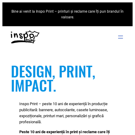
Sari
Bine ai venit la Inspo Print – printuri și reclame care îți pun brandul în
la
valoare.
conținut
DESIGN, PRINT,
IMPACT.
Inspo Print – peste 10 ani de experiență în producție
publicitară: bannere, autocolante, casete luminoase,
expoziționale, printuri mari, personalizări și grafică
profesională.
Peste 10 ani de experiență în print și reclame care îți