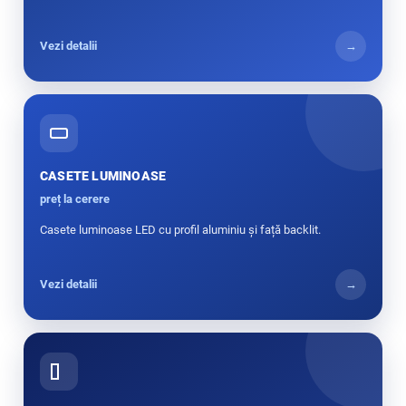
Vezi detalii
→
CASETE LUMINOASE
preț la cerere
Casete luminoase LED cu profil aluminiu și față backlit.
Vezi detalii
→