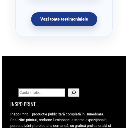
Vezi toate testimonialele
S
e
INSPO PRINT
a
r
Inspo Print – producție publicitară completă în Hunedoara.
c
Realizăm printuri, reclame luminoase, sisteme expoziționale,
h
personalizări și proiecte la comandă, cu grafică profesională și