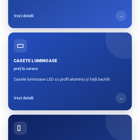
Vezi detalii
→
CASETE LUMINOASE
preț la cerere
Casete luminoase LED cu profil aluminiu și față backlit.
Vezi detalii
→