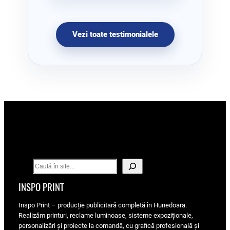
Vezi toate testimonialele
S
e
INSPO PRINT
a
r
Inspo Print – producție publicitară completă în Hunedoara.
c
Realizăm printuri, reclame luminoase, sisteme expoziționale,
h
personalizări și proiecte la comandă, cu grafică profesională și