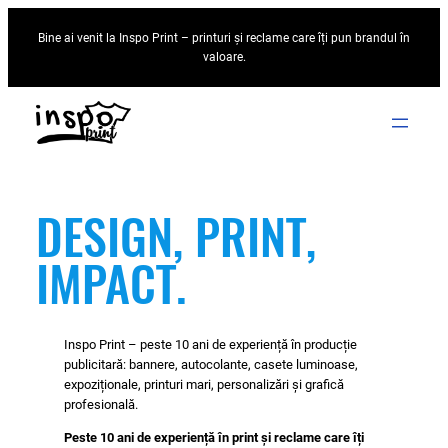
Sari
Bine ai venit la Inspo Print – printuri și reclame care îți pun brandul în
la
valoare.
conținut
DESIGN, PRINT,
IMPACT.
Inspo Print – peste 10 ani de experiență în producție
publicitară: bannere, autocolante, casete luminoase,
expoziționale, printuri mari, personalizări și grafică
profesională.
Peste 10 ani de experiență în print și reclame care îți