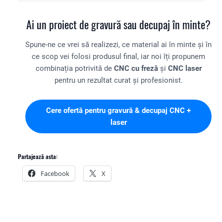
gravuri repetate.
în câteva zile lucrătoare, iar pentru serii mari sau
proiecte complexe stabilim un termen clar în ofertă.
Ai un proiect de gravură sau decupaj în minte?
Spune-ne ce vrei să realizezi, ce material ai în minte și în
ce scop vei folosi produsul final, iar noi îți propunem
combinația potrivită de
CNC cu freză
și
CNC laser
pentru un rezultat curat și profesionist.
Cere ofertă pentru gravură & decupaj CNC +
laser
Partajează asta:
Facebook
X