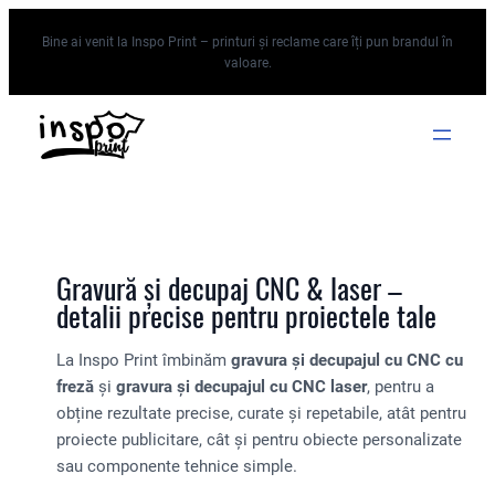
Sari
Bine ai venit la Inspo Print – printuri și reclame care îți pun brandul în
la
valoare.
conținut
Gravură și decupaj CNC & laser –
detalii precise pentru proiectele tale
La Inspo Print îmbinăm
gravura și decupajul cu CNC cu
freză
și
gravura și decupajul cu CNC laser
, pentru a
obține rezultate precise, curate și repetabile, atât pentru
proiecte publicitare, cât și pentru obiecte personalizate
sau componente tehnice simple.